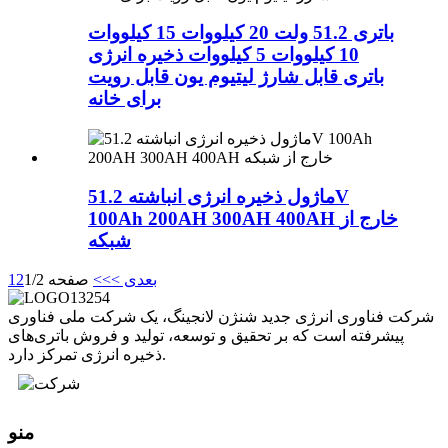
باتری 51.2 ولت 20 کیلووات 15 کیلووات
10 کیلووات 5 کیلووات ذخیره انرژی
باتری قابل شارژ لیتیوم یون قابل رویت
برای خانه
ماژول ذخیره انرژی انباشته 51.2V
100Ah 200AH 300AH 400AH خارج از
شبکه
بعدی >
>>
صفحه 1/2
2
1
شرکت فناوری انرژی جدید شنژن لانجینگ، یک شرکت ملی فناوری
پیشرفته است که بر تحقیق و توسعه، تولید و فروش باتری‌های
ذخیره انرژی تمرکز دارد.
منو