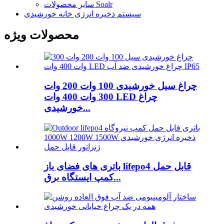
سایر محصولات Soalr
سیستم ذخیره انرژی خانه خورشیدی
محصولات ویژه
چراغ سیل خورشیدی 100 وات 200 وات
300 وات 400 وات LED چراغ
خورشیدی...
باتری های فضای باز lifepo4 قابل حمل
کمپ ایستگاه برق...