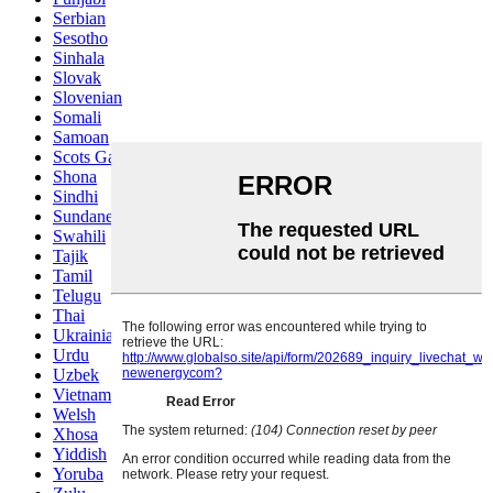
Serbian
Sesotho
Sinhala
Slovak
Slovenian
Somali
Samoan
Scots Gaelic
Shona
Sindhi
Sundanese
Swahili
Tajik
Tamil
Telugu
Thai
Ukrainian
Urdu
Uzbek
Vietnamese
Welsh
Xhosa
Yiddish
Yoruba