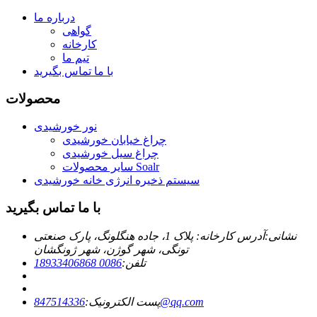
درباره ما
گواهی
کارخانه
تیم ما
با ما تماس بگیرید
محصولات
نور خورشیدی
چراغ خیابان خورشیدی
چراغ سیل خورشیدی
سایر محصولات Soalr
سیستم ذخیره انرژی خانه خورشیدی
با ما تماس بگیرید
نشانی:
آدرس کارخانه: پلاک 1، جاده هنگلونگ، پارک صنعتی
تونگی، شهر گوژن، شهر ژونگشان
تلفن:
0086 18933406868
847514336@qq.com
پست الکترونیک: