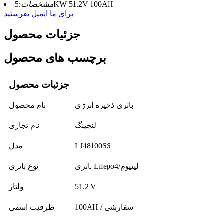
5KW 51.2V 100AH
مشخصات:
برای ما ایمیل بفرستید
جزئیات محصول
برچسب های محصول
جزئیات محصول
باتری ذخیره انرژی
نام محصول
لنجینگ
نام تجاری
LJ48100SS
مدل
باتری Lifepo4/لیتیوم
نوع باتری
51.2 V
ولتاژ
100AH ​​/ سفارشی
ظرفیت اسمی