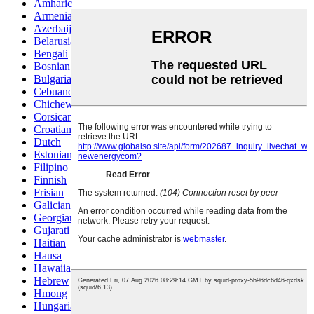
Amharic
Armenian
Azerbaijani
Belarusian
Bengali
Bosnian
Bulgarian
Cebuano
Chichewa
Corsican
Croatian
Dutch
Estonian
Filipino
Finnish
Frisian
Galician
Georgian
Gujarati
Haitian
Hausa
Hawaiian
Hebrew
Hmong
Hungarian