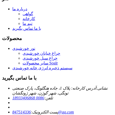
درباره ما
گواهی
کارخانه
تیم ما
با ما تماس بگیرید
محصولات
نور خورشیدی
چراغ خیابان خورشیدی
چراغ سیل خورشیدی
سایر محصولات Soalr
سیستم ذخیره انرژی خانه خورشیدی
با ما تماس بگیرید
نشانی:
آدرس کارخانه: پلاک 1، جاده هنگلونگ، پارک صنعتی
تونگی، شهر گوژن، شهر ژونگشان
تلفن:
0086 18933406868
847514336@qq.com
پست الکترونیک: