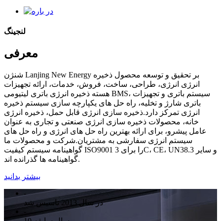
لنجینگ
معرفی
شنژن Lanjing New Energy بر تحقیق و توسعه محصول ذخیره
انرژی انرژی، طراحی، ساخت، فروش، خدمات، ارائه تجهیزات
هسته ذخیره انرژی باتری لیتیومی BMS، سیستم باتری و تجهیزات
باتری شارژ و تخلیه، راه حل های یکپارچه سازی سیستم ذخیره
انرژی تمرکز دارد.ذخیره سازی انرژی قابل حمل، ذخیره انرژی
خانه، محصولات ذخیره سازی انرژی صنعتی و تجاری به عنوان
عامل پیشرو، برای ارائه بهترین راه حل های انرژی و راه حل های
سیستم انرژی سفارشی به مشتریان.شرکت و محصولات ما
گواهینامه سیستم کیفیت ISO9001 را برای 3C، CE، UN38.3 و سایر
گواهینامه ها گذرانده اند.
بیشتر بدانید
-
در سال 2013 تاسیس شد
-
10 سال سابقه