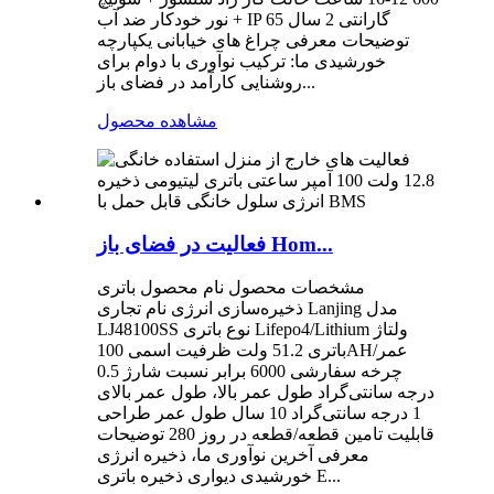
+ نور خودکار ضد آب IP 65 گارانتی 2 سال
توضیحات معرفی چراغ های خیابانی یکپارچه
خورشیدی ما: ترکیب نوآوری با دوام برای
روشنایی کارآمد در فضای باز...
مشاهده محصول
فعالیت در فضای باز Hom...
مشخصات محصول نام محصول باتری
ذخیره‌سازی انرژی نام تجاری Lanjing مدل
LJ48100SS نوع باتری Lifepo4/Lithium ولتاژ
باتری 51.2 ولت ظرفیت اسمی 100AH/عمر
چرخه سفارشی 6000 برابر نسبت شارژ 0.5
درجه سانتی‌گراد طول عمر بالا، طول عمر بالای
1 درجه سانتی‌گراد 10 سال طول عمر طراحی
قابلیت تامین قطعه/قطعه در روز 280 توضیحات
معرفی آخرین نوآوری ما، ذخیره انرژی
خورشیدی دیواری ذخیره باتری E...