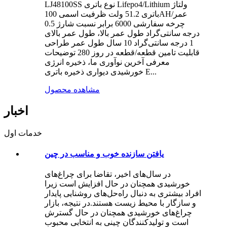
LJ48100SS نوع باتری Lifepo4/Lithium ولتاژ
باتری 51.2 ولت ظرفیت اسمی 100AH/عمر
چرخه سفارشی 6000 برابر نسبت شارژ 0.5
درجه سانتی‌گراد طول عمر بالا، طول عمر بالای
1 درجه سانتی‌گراد 10 سال طول عمر طراحی
قابلیت تامین قطعه/قطعه در روز 280 توضیحات
معرفی آخرین نوآوری ما، ذخیره انرژی
خورشیدی دیواری ذخیره باتری E...
مشاهده محصول
اخبار
خدمات اول
یافتن سازنده خوب و مناسب در چین
در سال‌های اخیر، تقاضا برای چراغ‌های
خورشیدی همچنان در حال افزایش است زیرا
افراد بیشتری به دنبال راه‌حل‌های روشنایی پایدار
و سازگار با محیط زیست هستند.در نتیجه، بازار
چراغ‌های خورشیدی همچنان در حال گسترش
است و تولیدکنندگان چینی به انتخابی محبوب