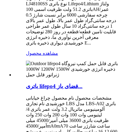
LJ48100SS نوع باتری Lifepo4/Lithium ولتاژ
باتری 51.2 ولت ظرفیت اسمی 100AH/عمر
چرخه سفارشی 6000 برابر نسبت شارژ 0.5
درجه سانتی‌گراد طول عمر بالا، طول عمر بالای
1 درجه سانتی‌گراد 10 سال طول عمر طراحی
قابلیت تامین قطعه/قطعه در روز 280 توضیحات
معرفی آخرین نوآوری ما، ذخیره انرژی
خورشیدی دیواری ذخیره باتری E...
مشاهده محصول
باتری lifepo4 فضای باز...
مشخصات محصول نام محصول چراغ خیابانی
خورشیدی نام تجاری LBS مدل LBS-A02 باتری
آلومینیومی ماتریال 3.2 ولت عمر باتری 4/
لیتیومی وات 100 وات 200 وات 250 وات
ظرفیت باتری 36000 میلی آمپر/45000 میلی
آمپر/45000mA0mA70 ساعت شارژر ساعت
600 12-16 ساعت حالت کار راد سنسور + سوئیچ