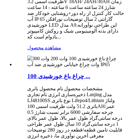
ظرفیت اسمی 3.2V 18AH/ 24AH/30AH زمان
شارژ 24 ساعته ساعت 6 ساعته - 14 ساعت
حالت کار کنترل از راه دور+روشنایی خودکار ضد
آب IP 65 گارانتی 2 سال توضیحات نورافکن
خورشیدی LED مدل A9.این طراحی نوآورانه
دارای بدنه آلومینیومی شیک و روکش کامپیوتر
بادوام است که...
مشاهده محصول
چراغ باغ خورشیدی 100 ...
مشخصات محصول نام محصول باتری
ذخیره‌سازی انرژی نام تجاری Lanjing مدل
LJ48100SS نوع باتری Lifepo4/Lithium ولتاژ
باتری 51.2 ولت ظرفیت اسمی 100AH/عمر
چرخه سفارشی 6000 برابر نسبت شارژ 0.5
درجه سانتی‌گراد طول عمر بالا، طول عمر بالای
1 درجه سانتی‌گراد 10 سال طول عمر طراحی
قابلیت تامین قطعه/قطعه در روز 280 توضیحات
معرفی آخرین نوآوری ما، ذخیره انرژی