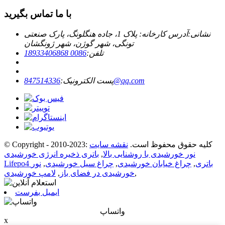
با ما تماس بگیرید
نشانی:
آدرس کارخانه: پلاک 1، جاده هنگلونگ، پارک صنعتی
تونگی، شهر گوژن، شهر ژونگشان
تلفن:
0086 18933406868
847514336@qq.com
پست الکترونیک:
© Copyright - 2010-2023: کلیه حقوق محفوظ است.
نقشه سایت
نور خورشیدی با روشنایی بالا
,
باتری ذخیره انرژی خورشیدی
Lifepo4 باتری
,
چراغ خیابان خورشیدی
,
چراغ سیل خورشیدی
,
نور
,
خورشیدی در فضای باز
,
لامپ خورشیدی
ایمیل بفرست
واتساپ
x