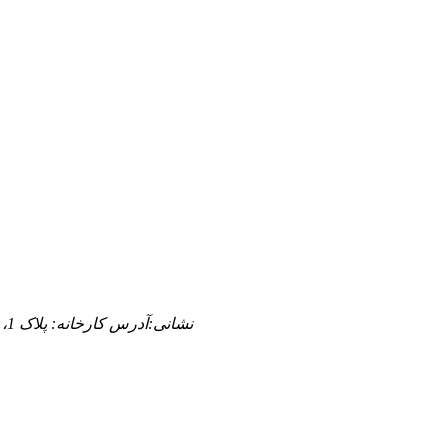
نشانی:
آدرس کارخانه: پلاک 1، جاده هنگلونگ، پارک صنعتی تونگی، شهر گوژن، شهر ژونگشان