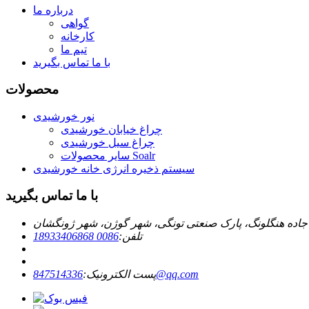
درباره ما
گواهی
کارخانه
تیم ما
با ما تماس بگیرید
محصولات
نور خورشیدی
چراغ خیابان خورشیدی
چراغ سیل خورشیدی
سایر محصولات Soalr
سیستم ذخیره انرژی خانه خورشیدی
با ما تماس بگیرید
تلفن:
0086 18933406868
847514336@qq.com
پست الکترونیک: