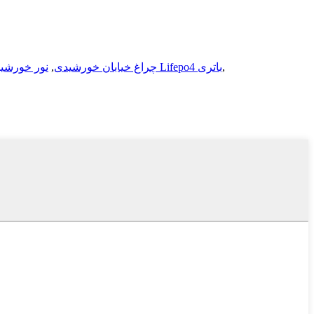
,
باتری ذخیره انرژی خورشیدی Lifepo4 باتری
چراغ خیابان خورشیدی
,
نور خورشید