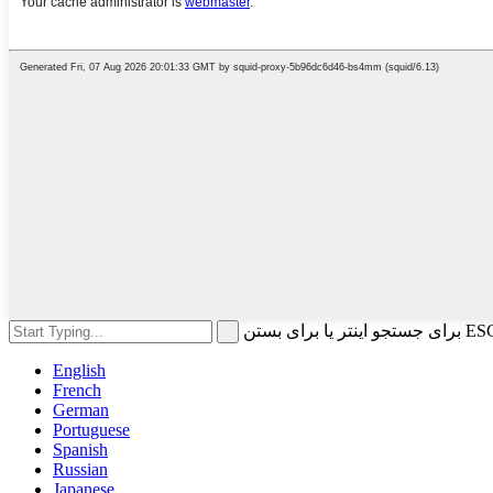
English
French
German
Portuguese
Spanish
Russian
Japanese